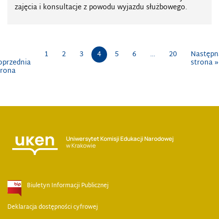
zajęcia i konsultacje z powodu wyjazdu służbowego.
1
2
3
4
5
6
…
20
Następn
oprzednia
strona »
trona
Uniwersytet Komisji Edukacji Narodowej
w Krakowie
Biuletyn Informacji Publicznej
Deklaracja dostępności cyfrowej